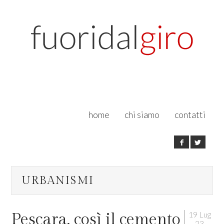
home
chi siamo
contatti
URBANISMI
19 Lug
Pescara, così il cemento
23