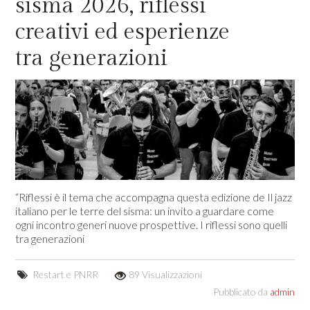
sisma 2026, riflessi
creativi ed esperienze
tra generazioni
“Riflessi è il tema che accompagna questa edizione de Il jazz
italiano per le terre del sisma: un invito a guardare come
ogni incontro generi nuove prospettive. I riflessi sono quelli
tra generazioni
Restart e PNRR
89 Visualizzazioni
Pubblicato da
admin