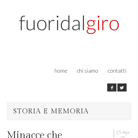
home
chi siamo
contatti
STORIA E MEMORIA
25 Apr
Minacce che
25