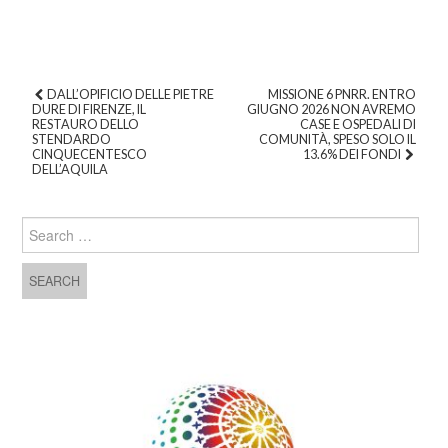
DALL’OPIFICIO DELLE PIETRE
MISSIONE 6 PNRR. ENTRO
DURE DI FIRENZE, IL
GIUGNO 2026 NON AVREMO
Post navigation
RESTAURO DELLO
CASE E OSPEDALI DI
STENDARDO
COMUNITÀ, SPESO SOLO IL
CINQUECENTESCO
13.6% DEI FONDI
DELL’AQUILA
Search for: