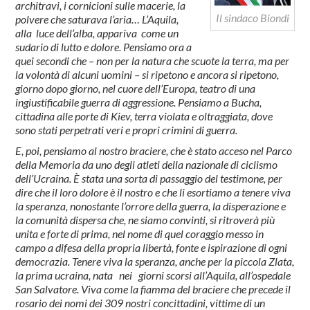
architravi, i cornicioni sulle macerie, la
Il sindaco Biondi
polvere che saturava l’aria… L’Aquila,
alla luce dell’alba, appariva come un
sudario di lutto e dolore. Pensiamo ora a
quei secondi che – non per la natura che scuote la terra, ma per
la volontà di alcuni uomini – si ripetono e ancora si ripetono,
giorno dopo giorno, nel cuore dell’Europa, teatro di una
ingiustificabile guerra di aggressione. Pensiamo a Bucha,
cittadina alle porte di Kiev, terra violata e oltraggiata, dove
sono stati perpetrati veri e propri crimini di guerra.
E, poi, pensiamo al nostro braciere, che è stato acceso nel Parco
della Memoria da uno degli atleti della nazionale di ciclismo
dell’Ucraina. È stata una sorta di passaggio del testimone, per
dire che il loro dolore è il nostro e che li esortiamo a tenere viva
la speranza, nonostante l’orrore della guerra, la disperazione e
la comunità dispersa che, ne siamo convinti, si ritroverà più
unita e forte di prima, nel nome di quel coraggio messo in
campo a difesa della propria libertà, fonte e ispirazione di ogni
democrazia. Tenere viva la speranza, anche per la piccola Zlata,
la prima ucraina, nata nei giorni scorsi all’Aquila, all’ospedale
San Salvatore. Viva come la fiamma del braciere che precede il
rosario dei nomi dei 309 nostri concittadini, vittime di un