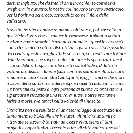
destino ingiusto, che da tredici anni invochiamo come una
preghiera. In autunno, le nostre colline sono un vero spettacolo
per la fioritura del croco, conosciuto come il fiore dello
zafferano.
Il suo bulbo viene amorevolmente coltivato e, poi, raccolto in
quel ciclo di vita che si traduce in benessere. Abbiamo voluto
esaltare, come amministrazione comunale – quasi in contrasto
con la forza della natura distruttiva – questa accezione positiva
del creato, questa energia vitale del croco, per realizzare il Fiore
della Memoria, che rappresenta il dolore e la speranza. Cioè il
ricordo delle vite spezzate dei nostri concittadini, di tutte le
vittime dei disastri italiani (così come ha sempre voluto la cara
e indimenticata Antonietta Centofanti) e, oggi, anche dei morti
a causa della pandemia e dei troppi innocenti caduti in Ucraina.
Un fiore che sul petto di ogni persona di buona volontà starà a
significare il riscatto di una terra, di tutte le terre provate e
ferite a morte, ma tenaci nella volontà di rinascita.
Una città non è il risultato di un assemblaggio di costruzioni e
tanto meno lo è L’Aquila che in questi ultimi cinque anni ha
ritrovato se stessa, è tornata ad essere viva, piena di tanti
progetti e opportunità. Trecento ettari di città antica, uno dei