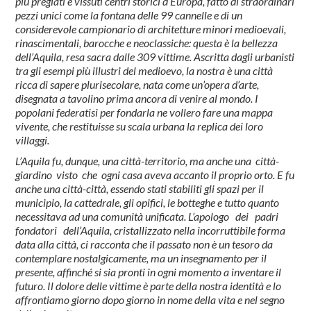
più pregiati e vissuti centri storici d’Europa, fatto di straordinari
pezzi unici come la fontana delle 99 cannelle e di un
considerevole campionario di architetture minori medioevali,
rinascimentali, barocche e neoclassiche: questa è la bellezza
dell’Aquila, resa sacra dalle 309 vittime. Ascritta dagli urbanisti
tra gli esempi più illustri del medioevo, la nostra è una città
ricca di sapere plurisecolare, nata come un’opera d’arte,
disegnata a tavolino prima ancora di venire al mondo. I
popolani federatisi per fondarla ne vollero fare una mappa
vivente, che restituisse su scala urbana la replica dei loro
villaggi.
L’Aquila fu, dunque, una città-territorio, ma anche una città-
giardino visto che ogni casa aveva accanto il proprio orto. E fu
anche una città-città, essendo stati stabiliti gli spazi per il
municipio, la cattedrale, gli opifici, le botteghe e tutto quanto
necessitava ad una comunità unificata. L’apologo dei padri
fondatori dell’Aquila, cristallizzato nella incorruttibile forma
data alla città, ci racconta che il passato non è un tesoro da
contemplare nostalgicamente, ma un insegnamento per il
presente, affinché si sia pronti in ogni momento a inventare il
futuro. Il dolore delle vittime è parte della nostra identità e lo
affrontiamo giorno dopo giorno in nome della vita e nel segno