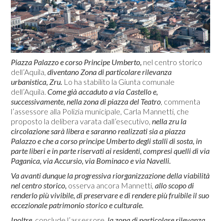
Piazza Palazzo e corso Principe Umberto,
nel centro storico
dell’Aquila,
diventano Zona di particolare rilevanza
urbanistica, Zru.
Lo ha stabilito la Giunta comunale
dell’Aquila.
Come già accaduto a via Castello e,
successivamente, nella zona di piazza del Teatro
, commenta
l’assessore alla Polizia municipale, Carla Mannetti, che
proposto la delibera varata dall’esecutivo,
nella zru la
circolazione sarà libera e saranno realizzati sia a piazza
Palazzo e che a corso principe Umberto degli stalli di sosta, in
parte liberi e in parte riservati ai residenti, compresi quelli di via
Paganica,
via Accursio, via Bominaco e via Navelli.
Va avanti dunque la progressiva riorganizzazione della viabilità
nel centro storico,
osserva ancora Mannetti,
allo scopo di
renderlo più vivibile, di preservare e di rendere più fruibile il suo
eccezionale patrimonio storico e culturale.
Inoltre,
conclude l’assessore,
la zona di particolare rilevanza