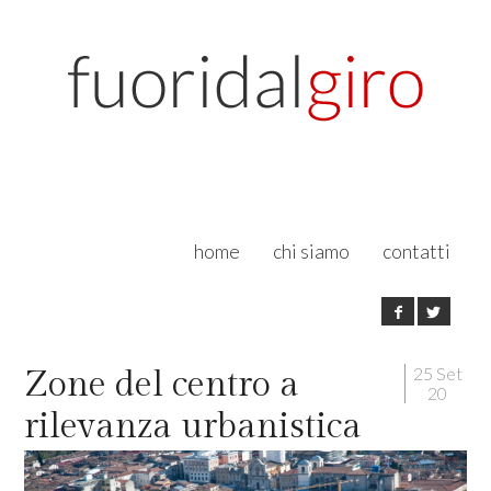
home
chi siamo
contatti
25 Set
Zone del centro a
20
rilevanza urbanistica