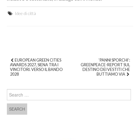
Idee di città
EUROPEAN GREEN CITIES
‘PANNI SPORCHI’:
AWARDS 2027, SIENA TRA I
GREENPEACE-REPORT SUL
Post navigation
VINCITORI. VERSO IL BANDO
DESTINO DEI VESTITI CHE
2028
BUTTIAMO VIA
Search for: