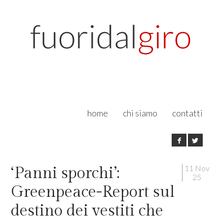
home
chi siamo
contatti
11 Nov
‘Panni sporchi’:
25
Greenpeace-Report sul
destino dei vestiti che