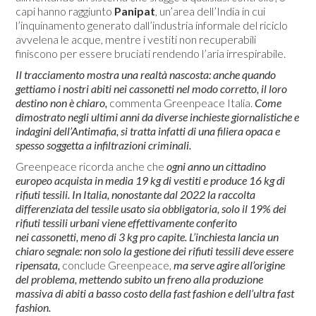
capi hanno raggiunto
Panipat
, un’area dell’India in cui
l’inquinamento generato dall’industria informale del riciclo
avvelena le acque, mentre i vestiti non recuperabili
finiscono per essere bruciati rendendo l’aria irrespirabile.
Il tracciamento mostra una realtà nascosta: anche quando
gettiamo i nostri abiti nei cassonetti nel modo corretto, il loro
destino non è chiaro,
commenta Greenpeace Italia.
Come
dimostrato negli ultimi anni da diverse inchieste giornalistiche e
indagini dell’Antimafia, si tratta infatti di una filiera opaca e
spesso soggetta a infiltrazioni criminali.
Greenpeace ricorda anche che
ogni anno un cittadino
europeo acquista in media 19 kg di vestiti e produce 16 kg di
rifiuti tessili. In Italia, nonostante dal 2022 la raccolta
differenziata del tessile usato sia obbligatoria, solo il 19% dei
rifiuti tessili urbani viene effettivamente conferito
nei cassonetti, meno di 3 kg pro capite.
L’inchiesta lancia un
chiaro segnale: non solo la gestione dei rifiuti tessili deve essere
ripensata,
conclude Greenpeace,
ma serve agire all’origine
del problema, mettendo subito un freno alla produzione
massiva di abiti a basso costo della fast fashion e dell’ultra fast
fashion.