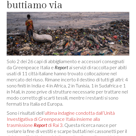
buttiamo via
Solo 2 dei 26 capi di abbigliamento e accessori consegnati
da Greenpeace Italia e
Report
ai servizi di raccolta per abiti
usati di 11 città italiane hanno trovato collocazione nel
mercato del riuso. Rimane incerto il destino di tutti gli altri: 4
sono finiti in India e 4 in Africa, 2 in Tunisia, 1 in Sudafrica e 1
in Mali, in zone prive di strutture necessarie per trattare nel
modo corretto gli scarti tessili, mentre i restanti si sono
fermati tra Italia ed Europa.
Sono i risultati dell’
ultima indagine condotta dall’Unità
Investigativa di Greenpeace Italia insieme alla
trasmissione
Report
di Rai 3
. Questa ricerca nasce per
svelare la fine di vestiti e scarpe buttati nei cassonetti per il