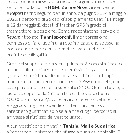
riciclo o affidati ai servizi di raccolta di grandi marchi del
settore moda come
H&M, Zara e Nike
. Greenpeace
e
Report
hanno seguito per un anno, da giugno 2024 a maggio
2025, il percorso di 26 capi d’abbigliamento usati (14 integri
e 12 danneggiati), dotati di tracker GPS in grado di
trasmettere la posizione. Come raccontatonel servizio di
Report
intitolato
‘Panni sporchi’,
il monitoraggio ha
permesso di fare luce in una rete intricata, che spesso ha
poco a che vedere con la beneficenza, e molto con il
profitto e le illegalità.
Grazie al supporto della startup Indaco2, sono stati calcolati
anche i chilometri percorsi e le emissioni di gas serra
generate dal sistema di raccolta e smaltimento. I capi
monitorati hanno percorso in media 3.888 chilometri, con il
caso più eclatante che ha superato i 21.000 km. In totale, la
distanza coperta dai 26 abiti tracciati è stata di oltre
100.000 km, pari a 2,5 volte la circonferenza della Terra.
Viaggi così lunghi e dispendiosi in termini di emissioni
sarebbero giustificati solo se alla fine di ogni percorso si
arrivasse al riutilizzo del vestito usato.
Alcuni vestiti sono arrivati in
Tunisia, Mali e Sudafrica
,
alimentando un sistema che sfugge a qualsiasi controllo; 3