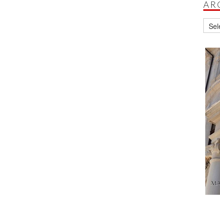
AR
Archi