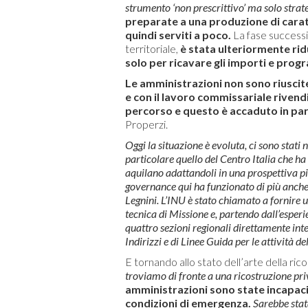
strumento ‘non prescrittivo’ ma solo strat
preparate a una produzione di caratt
quindi serviti a poco.
La fase success
territoriale,
è stata ulteriormente ridu
solo per ricavare gli importi e pro
Le amministrazioni non sono riuscite
e con il lavoro commissariale riven
percorso e questo è accaduto in par
Properzi.
Oggi la situazione è evoluta, ci sono stati 
particolare quello del Centro Italia che ha
aquilano adattandoli in una prospettiva più
governance qui ha funzionato di più anche
Legnini. L’INU è stato chiamato a fornire u
tecnica di Missione e, partendo dall’esperi
quattro sezioni regionali direttamente int
Indirizzi e di Linee Guida per le attività d
E tornando allo stato dell’arte della ri
troviamo di fronte a una ricostruzione pri
amministrazioni sono state incapaci d
condizioni di emergenza.
Sarebbe stat