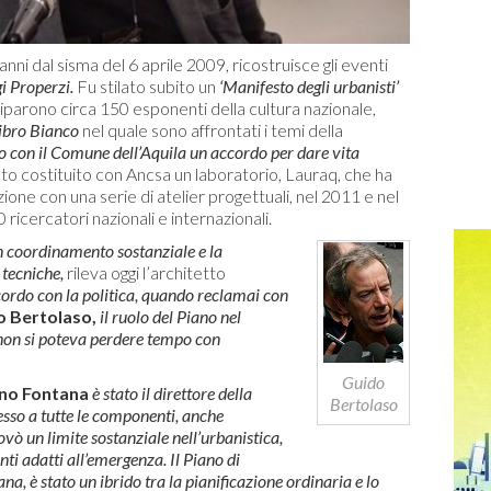
anni dal sisma del 6 aprile 2009, ricostruisce gli eventi
gi Properzi.
Fu stilato subito un
‘Manifesto degli urbanisti’
ciparono circa 150 esponenti della cultura nazionale,
ibro Bianco
nel quale sono affrontati i temi della
to con il Comune dell’Aquila un accordo per dare vita
o costituito con Ancsa un laboratorio, Lauraq, che ha
uzione con una serie di atelier progettuali, nel 2011 e nel
 ricercatori nazionali e internazionali.
n coordinamento sostanziale e la
e tecniche,
rileva oggi l’architetto
cordo con la politica, quando reclamai con
 Bertolaso,
il ruolo del Piano nel
 non si poteva perdere tempo con
Guido
no Fontana
è stato il direttore della
Bertolaso
esso a tutte le componenti, anche
vò un limite sostanziale nell’urbanistica,
i adatti all’emergenza. Il Piano di
na, è stato un ibrido tra la pianificazione ordinaria e lo