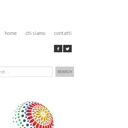
home
chi siamo
contatti
h for: