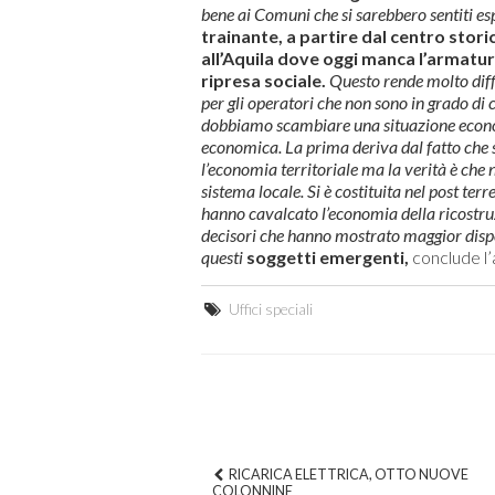
bene ai Comuni che si sarebbero sentiti es
trainante, a partire dal centro stor
all’Aquila dove oggi manca l’armatu
ripresa sociale.
Questo rende molto diffic
per gli operatori che non sono in grado di co
dobbiamo scambiare una situazione economi
economica. La prima deriva dal fatto che 
l’economia territoriale ma la verità è che n
sistema locale. Si è costituita nel post te
hanno cavalcato l’economia della ricostruzi
decisori che hanno mostrato maggior disponi
questi
soggetti emergenti,
conclude l’
Uffici speciali
RICARICA ELETTRICA, OTTO NUOVE
COLONNINE