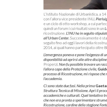
L’Istituto Nazionale di Urbanistica, a 14 
con l’allora vice presidente INU,
Pierlui
e un ciclo di otto workshop, a cui parte
quindi un forum i cui risultati sono in un
L
ricostruzione.
L’INU ha in seguito stipula
all’Urban Center.
Successivamente è stat
seguito fino ad oggi i lavori della ricostr
2014, ai quali hanno partecipato oltre 80
L’emergenza poneva e pone l’esigenza di u
disponibilità ad aprirsi alle altre disciplin
Properzi.
Non fu possibile trovare un rac
l’allora capo della Protezione civile,
Guido
processo di Ricostruzione, mi rispose che
l’accademia.
Ci sono state due fasi. Nella prima
Gaeta
Struttura Tecnica di Missione. Aprì il proc
accademiche e culturali. Quel tentativo tro
che non era pronta a sperimentare strument
Ricostruzione, cardine della stagione Fonta