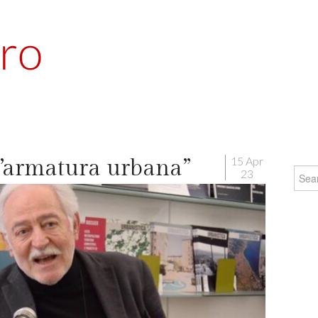
15 Apr
l’armatura urbana”
Searc
23