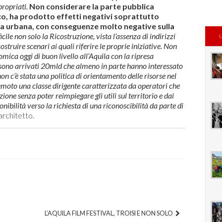
propriati.
Non considerare la parte pubblica
ico, ha prodotto effetti negativi soprattutto
ra urbana, con conseguenze molto negative sulla
ile non solo la Ricostruzione, vista l’assenza di indirizzi
struire scenari ai quali riferire le proprie iniziative.
Non
ca oggi di buon livello all’Aquila con la ripresa
sono arrivati 20mld che almeno in parte hanno interessato
on c’è stata una politica di orientamento delle risorse nel
rremoto una classe dirigente caratterizzata da operatori che
one senza poter reimpiegare gli utili sul territorio e dai
bilità verso la richiesta di una riconoscibilità da parte di
architetto.
L’AQUILA FILM FESTIVAL, TROISI E NON SOLO