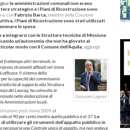
egico:
le amministrazioni comunali non erano
ere strategico e i Piani di Ricostruzione sono
iva, con
Fabrizio Barca,
ministro della Coesione
ttiva, i Piani di Ricostruzione sono stati utilizzati
grammare le spese.
 a integrarsi con le Strutture tecniche di Missione
dicando un’autonomia che non ha giovato al
ticolar modo con il Comune dell’Aquila,
aggiunge
nel frattempo altri terremoti, in
 ripreso strumenti affinati nel sisma
 efficace. Il sistema della
 per la capacità del commissario
n’attività di supporto alla Struttura
enza del Lauraq, ha coinvolto le
eressate nella elaborazione di
Giovanni Legnini
elle Amministrazioni locali.
costruzione post sisma 2009,
ci
vata al 90 per cento mentre quella pubblica è al 37.
Le
i utilizzare gli strumenti dell’appalto pubblico in
a necessaria una Centrale unica di appalto, ma non andava