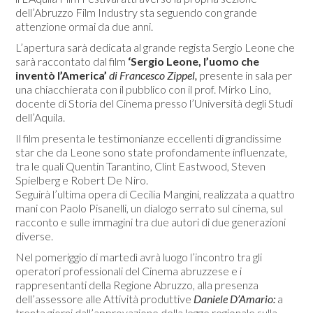
dell’Abruzzo Film Industry sta seguendo con grande
attenzione ormai da due anni.
L’apertura sarà dedicata al grande regista Sergio Leone che
sarà raccontato dal film
‘Sergio Leone, l’uomo che
inventò l’America’
di Francesco Zippel,
presente in sala per
una chiacchierata con il pubblico con il prof. Mirko Lino,
docente di Storia del Cinema presso l’Università degli Studi
dell’Aquila.
Il film presenta le testimonianze eccellenti di grandissime
star che da Leone sono state profondamente influenzate,
tra le quali Quentin Tarantino, Clint Eastwood, Steven
Spielberg e Robert De Niro.
Seguirà l’ultima opera di Cecilia Mangini, realizzata a quattro
mani con Paolo Pisanelli, un dialogo serrato sul cinema, sul
racconto e sulle immagini tra due autori di due generazioni
diverse.
Nel pomeriggio di martedì avrà luogo l’incontro tra gli
operatori professionali del Cinema abruzzese e i
rappresentanti della Regione Abruzzo, alla presenza
dell’assessore alle Attività produttive
Daniele D’Amario:
a
trenta giorni dall’approvazione della legge regionale sulla