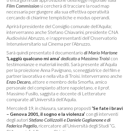
Film Commission
si cercherà di tracciare la road map
necessaria per giungere alla sua effettiva operatività
cercando di chiarirne tempistiche e modus operandi.
Aprirà il presidente del Consiglio comunale dell’Aquila;
interverranno anche Stefano Chiavarini, presidente CNA
Audiovisivi Abruzzo, e i rappresentanti dell’Osservatorio
Interuniversitario sul Cinema per l’Abruzzo.
Sarà quindi presentato il documentario
di Mario Martone
‘Laggiù qualcuno mi ama’
dedicato a
Massimo Troisi
con
testimonianze e materiali inediti. Sarà presente all’Aquila
per la proiezione Anna Pavignano, sceneggiatrice del film e
partner lavorativa e nella vita di Troisi. Interverranno anche
Enzo Decaro,
attore e membro della Smorfia, amico
personale del compianto attore napoletano, e il prof.
Massimo Fusillo, saggista e docente di Letterature
comparate all’Università dell’Aquila.
Mercoledì 19, in chiusura, saranno proposti
‘Se fate i bravi
– Genova 2001, il sogno e la violenza’
con gli interventi
degli autori
Stefano Collizzolli e Daniele Gaglianone e di
Federico Pagello,
ricercatore all’Università degli Studi “G.