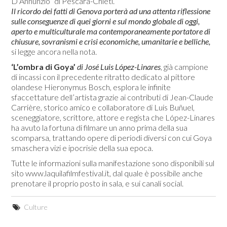
D’Annunzio” di Pescara-Chieti.
Il ricordo dei fatti di Genova porterà ad una attenta riflessione
sulle conseguenze di quei giorni e sul mondo globale di oggi,
aperto e multiculturale ma contemporaneamente portatore di
chiusure, sovranismi e crisi economiche, umanitarie e belliche,
si legge ancora nella nota.
‘L’ombra di Goya’
di José Luis López-Linares
, già campione
di incassi con il precedente ritratto dedicato al pittore
olandese Hieronymus Bosch, esplora le infinite
sfaccettature dell’artista grazie ai contributi di Jean-Claude
Carrière, storico amico e collaboratore di Luis Buñuel,
sceneggiatore, scrittore, attore e regista che López-Linares
ha avuto la fortuna di filmare un anno prima della sua
scomparsa, trattando opere di periodi diversi con cui Goya
smaschera vizi e ipocrisie della sua epoca.
Tutte le informazioni sulla manifestazione sono disponibili sul
sito www.laquilafilmfestival.it, dal quale è possibile anche
prenotare il proprio posto in sala, e sui canali social.
Culture