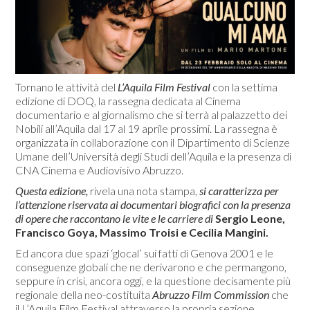
Tornano le attività del
L’Aquila Film Festival
con la settima
edizione di DOQ, la rassegna dedicata al Cinema
documentario e al giornalismo che si terrà al palazzetto dei
Nobili all’Aquila dal 17 al 19 aprile prossimi. La rassegna è
organizzata in collaborazione con il Dipartimento di Scienze
Umane dell’Università degli Studi dell’Aquila e la presenza di
CNA Cinema e Audiovisivo Abruzzo.
Questa edizione,
rivela una nota stampa,
si caratterizza per
l’attenzione riservata ai documentari biografici con la presenza
di opere che raccontano le vite e le carriere di
Sergio Leone,
Francisco Goya, Massimo Troisi e Cecilia Mangini.
Ed ancora due spazi ‘glocal’ sui fatti di Genova 2001 e le
conseguenze globali che ne derivarono e che permangono,
seppure in crisi, ancora oggi, e la questione decisamente più
regionale della neo-costituita
Abruzzo Film Commission
che
il L’Aquila Film Festival attraverso la propria sezione