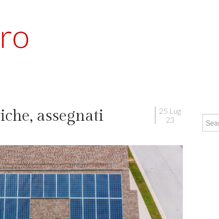
25 Lug
che, assegnati
Searc
23