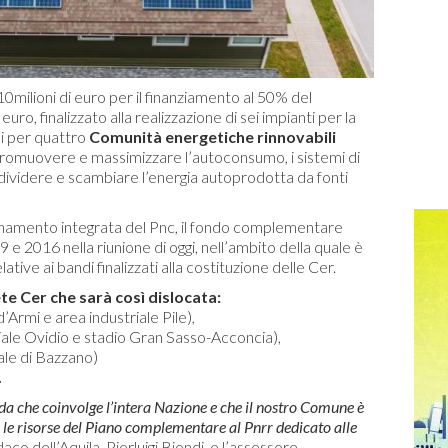
10milioni di euro per il finanziamento al 50% del
euro, finalizzato alla realizzazione di sei impianti per la
li per quattro
Comunità energetiche rinnovabili
di promuovere e massimizzare l’autoconsumo, i sistemi di
dividere e scambiare l’energia autoprodotta da fonti
dinamento integrata del Pnc, il fondo complementare
 e 2016 nella riunione di oggi, nell’ambito della quale è
lative ai bandi finalizzati alla costituzione delle Cer.
te Cer che sarà così dislocata:
’Armi e area industriale Pile),
iale Ovidio e stadio Gran Sasso-Acconcia),
ale di Bazzano)
.
da che coinvolge l’intera Nazione e che il nostro Comune è
o le risorse del Piano complementare al Pnrr dedicato alle
daco dell’Aquila, Pierluigi Biondi, e l’assessore