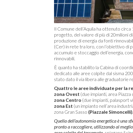
Il Comune dell’Aquila ha ottenuto circa 
progetto, del valore di più di 20milioni di 
produzione di energia da fonti rinnovabi
(Cer) in rete tra loro, con l’obiettivo 
accumulo e stoccaggio dell’energia, con
rinnovabili.
È quanto ha stabilito la Cabina di coor
dedicato alle aree colpite dal sisma 2009
stato dato il via libera alle graduatorie re
Quattro le aree individuate per la re
zona Ovest
(due impianti, area Piazza d
zona Centro
(due impianti, palasport v
zona Est
(un impianto nell’area industri
zona Gran Sasso
(Piazzale Simoncelli)
Quella dell’autonomia energetica è una sfi
pronto a raccogliere, utilizzando al megli
aree colpite dal terremoto,
spiegano il sin