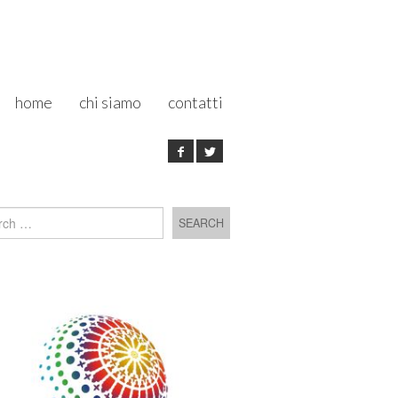
home
chi siamo
contatti
h for: