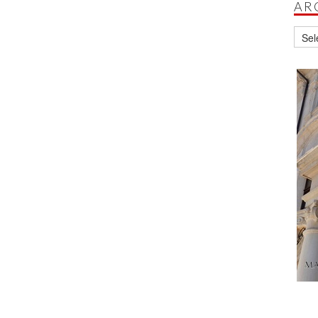
AR
Archi