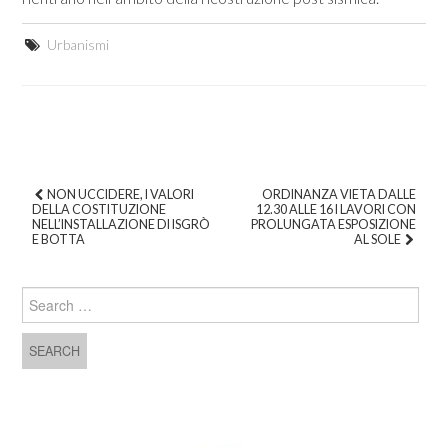
Urbanismi
NON UCCIDERE, I VALORI
ORDINANZA VIETA DALLE
DELLA COSTITUZIONE
12.30 ALLE 16 I LAVORI CON
Post navigation
NELL’INSTALLAZIONE DI ISGRÒ
PROLUNGATA ESPOSIZIONE
E BOTTA
AL SOLE
Search for: