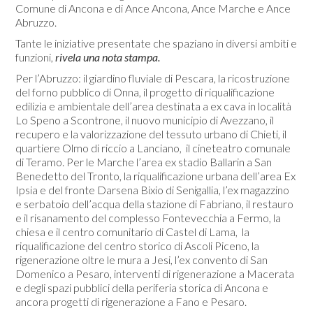
Comune di Ancona e di Ance Ancona, Ance Marche e Ance
Abruzzo.
Tante le iniziative presentate che spaziano in diversi ambiti e
funzioni,
rivela una nota stampa.
Per l’Abruzzo: il giardino fluviale di Pescara, la ricostruzione
del forno pubblico di Onna, il progetto di riqualificazione
edilizia e ambientale dell’area destinata a ex cava in località
Lo Speno a Scontrone, il nuovo municipio di Avezzano, il
recupero e la valorizzazione del tessuto urbano di Chieti, il
quartiere Olmo di riccio a Lanciano, il cineteatro comunale
di Teramo. Per le Marche l’area ex stadio Ballarin a San
Benedetto del Tronto, la riqualificazione urbana dell’area Ex
Ipsia e del fronte Darsena Bixio di Senigallia, l’ex magazzino
e serbatoio dell’acqua della stazione di Fabriano, il restauro
e il risanamento del complesso Fontevecchia a Fermo, la
chiesa e il centro comunitario di Castel di Lama, la
riqualificazione del centro storico di Ascoli Piceno, la
rigenerazione oltre le mura a Jesi, l’ex convento di San
Domenico a Pesaro, interventi di rigenerazione a Macerata
e degli spazi pubblici della periferia storica di Ancona e
ancora progetti di rigenerazione a Fano e Pesaro.