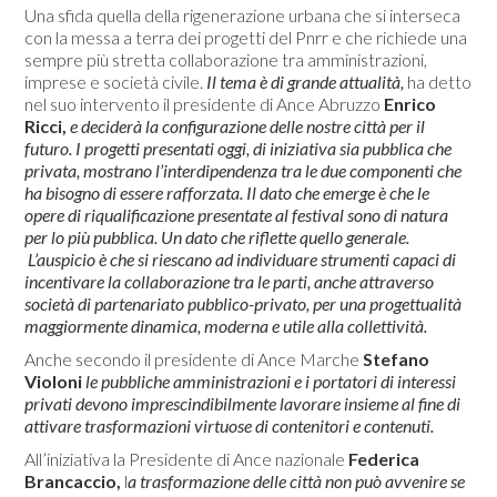
Una sfida quella della rigenerazione urbana che si interseca
con la messa a terra dei progetti del Pnrr e che richiede una
sempre più stretta collaborazione tra amministrazioni,
imprese e società civile.
Il tema è di grande attualità,
ha detto
nel suo intervento il presidente di Ance Abruzzo
Enrico
Ricci,
e deciderà la configurazione delle nostre città per il
futuro. I progetti presentati oggi, di iniziativa sia pubblica che
privata, mostrano l’interdipendenza tra le due componenti che
ha bisogno di essere rafforzata. Il dato che emerge è che le
opere di riqualificazione presentate al festival sono di natura
per lo più pubblica. Un dato che riflette quello generale.
L’auspicio è che si riescano ad individuare strumenti capaci di
incentivare la collaborazione tra le parti, anche attraverso
società di partenariato pubblico-privato, per una progettualità
maggiormente dinamica, moderna e utile alla collettività.
Anche secondo il presidente di Ance Marche
Stefano
Violoni
le pubbliche amministrazioni e i portatori di interessi
privati devono imprescindibilmente lavorare insieme al fine di
attivare trasformazioni virtuose di contenitori e contenuti.
All’iniziativa la Presidente di Ance nazionale
Federica
Brancaccio,
l
a trasformazione delle città non può avvenire se