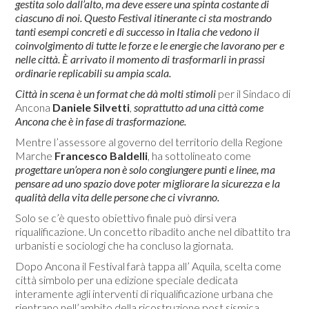
gestita solo dall’alto, ma deve essere una spinta costante di
ciascuno di noi. Questo Festival itinerante ci sta mostrando
tanti esempi concreti e di successo in Italia che vedono il
coinvolgimento di tutte le forze e le energie che lavorano per e
nelle città. È arrivato il momento di trasformarli in prassi
ordinarie replicabili su ampia scala.
Città in scena è un format che dà molti stimoli
per il Sindaco di
Ancona
Daniele Silvetti
,
soprattutto ad una città come
Ancona che è in fase di trasformazione.
Mentre l’assessore al governo del territorio della Regione
Marche
Francesco Baldelli
, ha sottolineato come
progettare un’opera non è solo congiungere punti e linee, ma
pensare ad uno spazio dove poter migliorare la sicurezza e la
qualità della vita delle persone che ci vivranno.
Solo se c’è questo obiettivo finale può dirsi vera
riqualificazione. Un concetto ribadito anche nel dibattito tra
urbanisti e sociologi che ha concluso la giornata.
Dopo Ancona il Festival farà tappa all’ Aquila, scelta come
città simbolo per una edizione speciale dedicata
interamente agli interventi di riqualificazione urbana che
rientrano nell’ambito della ricostruzione post sismica.