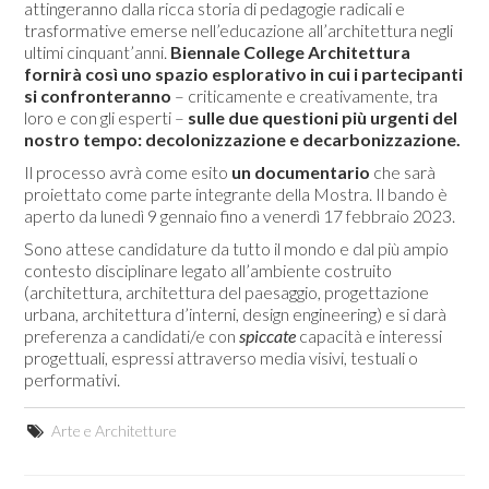
attingeranno dalla ricca storia di pedagogie radicali e
trasformative emerse nell’educazione all’architettura negli
ultimi cinquant’anni.
Biennale College Architettura
fornirà così uno spazio esplorativo in cui i partecipanti
si confronteranno
– criticamente e creativamente, tra
loro e con gli esperti –
sulle due questioni più urgenti del
nostro tempo: decolonizzazione e decarbonizzazione.
Il processo avrà come esito
un documentario
che sarà
proiettato come parte integrante della Mostra. Il bando è
aperto da lunedì 9 gennaio fino a venerdì 17 febbraio 2023.
Sono attese candidature da tutto il mondo e dal più ampio
contesto disciplinare legato all’ambiente costruito
(architettura, architettura del paesaggio, progettazione
urbana, architettura d’interni, design engineering) e si darà
preferenza a candidati/e con
spiccate
capacità e interessi
progettuali, espressi attraverso media visivi, testuali o
performativi.
Arte e Architetture