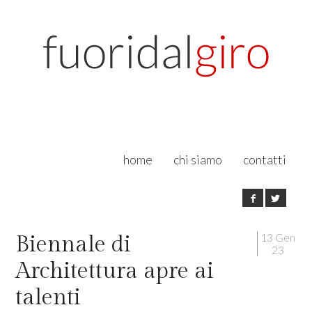
home
chi siamo
contatti
13 Gen
Biennale di
23
Architettura apre ai
talenti