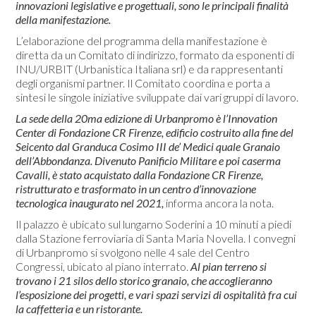
innovazioni legislative e progettuali, sono le principali finalità
della manifestazione.
L’elaborazione del programma della manifestazione è
diretta da un Comitato di indirizzo, formato da esponenti di
INU/URBIT (Urbanistica Italiana srl) e da rappresentanti
degli organismi partner. Il Comitato coordina e porta a
sintesi le singole iniziative sviluppate dai vari gruppi di lavoro.
La sede della 20ma edizione di Urbanpromo è l’Innovation
Center di Fondazione CR Firenze, edificio costruito alla fine del
Seicento dal Granduca Cosimo III de’ Medici quale Granaio
dell’Abbondanza. Divenuto Panificio Militare e poi caserma
Cavalli, è stato acquistato dalla Fondazione CR Firenze,
ristrutturato e trasformato in un centro d’innovazione
tecnologica inaugurato nel 2021,
informa ancora la nota.
Il palazzo è ubicato sul lungarno Soderini a 10 minuti a piedi
dalla Stazione ferroviaria di Santa Maria Novella. I convegni
di Urbanpromo si svolgono nelle 4 sale del Centro
Congressi, ubicato al piano interrato.
Al pian terreno si
trovano i 21 silos dello storico granaio, che accoglieranno
l’esposizione dei progetti, e vari spazi servizi di ospitalità fra cui
la caffetteria e un ristorante.