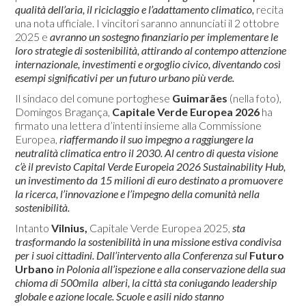
qualità dell’aria, il riciclaggio e l’adattamento climatico,
recita
una nota ufficiale. I vincitori saranno annunciati il ​​2 ottobre
2025 e
avranno un sostegno finanziario per implementare le
loro strategie di sostenibilità, attirando al contempo attenzione
internazionale, investimenti e orgoglio civico, diventando così
esempi significativi per un futuro urbano più verde.
Il sindaco del comune portoghese
Guimarães
(nella foto),
Domingos Bragança,
Capitale Verde Europea 2026
ha
firmato una lettera d’intenti insieme alla Commissione
Europea,
riaffermando il suo impegno a raggiungere la
neutralità climatica entro il 2030.
Al centro di questa visione
c’è il previsto Capital Verde Europeia 2026 Sustainability Hub,
un investimento da 15 milioni di euro destinato a promuovere
la ricerca, l’innovazione e l’impegno della comunità nella
sostenibilità.
Intanto
Vilnius,
Capitale Verde Europea 2025,
sta
trasformando la sostenibilità in una missione estiva condivisa
per i suoi cittadini.
Dall’intervento alla Conferenza sul
Futuro
Urbano
in Polonia all’ispezione e alla conservazione della sua
chioma di 500mila alberi, la città sta coniugando leadership
globale e azione locale. Scuole e asili nido stanno