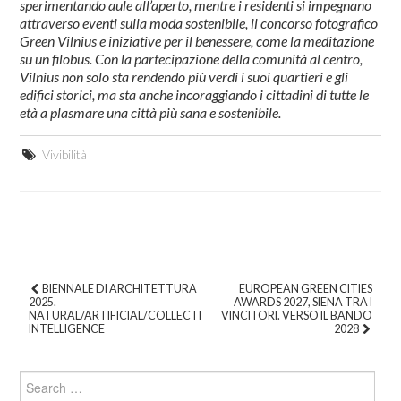
sperimentando aule all’aperto, mentre i residenti si impegnano
attraverso eventi sulla moda sostenibile, il concorso fotografico
Green Vilnius e iniziative per il benessere, come la meditazione
su un filobus. Con la partecipazione della comunità al centro,
Vilnius non solo sta rendendo più verdi i suoi quartieri e gli
edifici storici, ma sta anche incoraggiando i cittadini di tutte le
età a plasmare una città più sana e sostenibile.
Vivibilità
BIENNALE DI ARCHITETTURA
EUROPEAN GREEN CITIES
2025.
AWARDS 2027, SIENA TRA I
Post navigation
NATURAL/ARTIFICIAL/COLLECTIVE
VINCITORI. VERSO IL BANDO
INTELLIGENCE
2028
Search for: