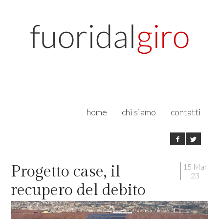
home
chi siamo
contatti
15 Mar
Progetto case, il
23
recupero del debito