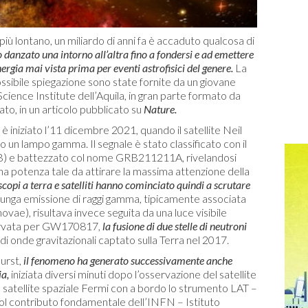
 più lontano, un miliardo di anni fa è accaduto qualcosa di
o danzato una intorno all’altra fino a fondersi e ad emettere
rgia mai vista prima per eventi astrofisici del genere.
La
ssibile spiegazione sono state fornite da un giovane
cience Institute dell’Aquila, in gran parte formato da
ato, in un articolo pubblicato su
Nature.
è iniziato l’11 dicembre 2021, quando il satellite Neil
un lampo gamma. Il segnale è stato classificato con il
) e battezzato col nome GRB211211A, rivelandosi
una potenza tale da attirare la massima attenzione della
scopi a terra e satelliti hanno cominciato quindi a scrutare
lunga emissione di raggi gamma, tipicamente associata
novae), risultava invece seguita da una luce visibile
sservata per GW170817,
la fusione di due stelle di neutroni
 di onde gravitazionali captato sulla Terra nel 2017.
urst,
il fenomeno ha generato successivamente anche
ia,
iniziata diversi minuti dopo l’osservazione del satellite
il satellite spaziale Fermi con a bordo lo strumento LAT –
l contributo fondamentale dell’INFN – Istituto