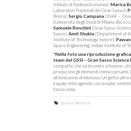
Istituto di Radioastronomia);
Marica B
Laboratori Nazionali del Gran Sasso);
P
Brera);
Sergio Campana
(INAF – Osse
(Università degli Studi di Milano-Bico
Samuele Ronchini
(Gran Sasso Science
Sasso);
Amit Shukla
(Department of As
Institute of Technology Indore);
Pawan 
Space Engineering, Indian Institute of T
*Nella foto una riproduzione grafi
team del GSSI – Gran Sasso Science I
compatte che va incontro a fusione, circ
producono gli elementi chimici pesanti.
all’emissione di kilonova. Un getto ultra-
il quale, interagendo con la nube, emett
fascio viola.
Storia e Memoria