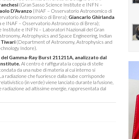
ranchesi
(Gran Sasso Science Institute e INFN –
aolo D’Avanzo
(INAF – Osservatorio Astronomico di
rvatorio Astronomico di Brera);
Giancarlo Ghirlanda
cca e INAF – Osservatorio Astronomico di Brera);
 Institute e INFN – Laboratori Nazionali del Gran
tronomy, Astrophysics and Space Engineering, Indian
Tiwari
(Department of Astronomy, Astrophysics and
echnology Indore).
ca del Gamma-Ray Burst 211211A, analizzato dal
nstitute.
Al centro è raffigurata la coppia di stelle
ondata da una nube di materia al cui interno si
 La radiazione che fuoriesce dalla nube corrisponde
relativistico (in verde) viene lanciato durante la fusione,
e radiazione ad altissime energie, rappresentata dal