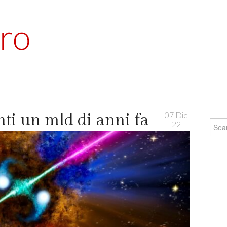
07 Dic
nti un mld di anni fa
Searc
22