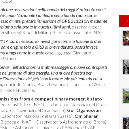
l GSSI.
da alcune osservazioni nella banda dei raggi X ottenute con il
elescopio Nazionale Galileo, e nella banda radio con le
messo di interpretare l’emissione di GRB211211A mediante
biamo sviluppato in questi ultimi anni,
osserva ancora
versità degli Studi di Milano-Bicocca e associato INAF.
211A, sarà necessario investigare come la fusione di due
o dare origine solo a GRB di breve durata, possa invece
ma lunga come in questo caso,
aggiunge Giancarlo
a Milano.
scenari nell’astronomia multimessaggera, nuove controparti
re nel gamma di alta energia, una nuova finestra per
’interazione dei getti con il materiale più lento da cui si
o,
conclude Marica Branchesi, professoressa al GSSI e
di Fisica Nucleare.
 emissions from a compact binary merger, è stato
ence Institute e INFN – Laboratori Nazionali del Gran
ratori Nazionali del Gran Sasso),
Gor
Oganesyan
 Laboratori Nazionali del Gran Sasso);
Om Sharan
no-Bicocca e INAF – Osservatorio Astronomico di Brera);
Fisica e Astronomia, Università di Bologna e INAF –