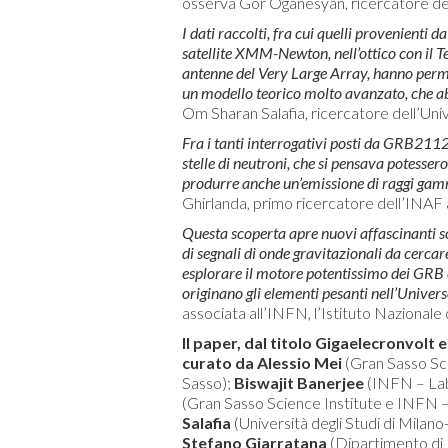
osserva Gor Oganesyan, ricercatore de
I dati raccolti, fra cui quelli provenienti 
satellite XMM-Newton, nell’ottico con il T
antenne del Very Large Array, hanno per
un modello teorico molto avanzato, che ab
Om Sharan Salafia, ricercatore dell’Uni
Fra i tanti interrogativi posti da GRB211
stelle di neutroni, che si pensava potesser
produrre anche un’emissione di raggi gam
Ghirlanda, primo ricercatore dell’INAF 
Questa scoperta apre nuovi affascinanti 
di segnali di onde gravitazionali da cerca
esplorare il motore potentissimo dei GRB e l
originano gli elementi pesanti nell’Univers
associata all’INFN, l’Istituto Nazionale 
Il paper, dal titolo Gigaelecronvolt
curato da
Alessio Mei
(Gran Sasso Sci
Sasso);
Biswajit Banerjee
(INFN – Labo
(Gran Sasso Science Institute e INFN –
Salafia
(Università degli Studi di Mila
Stefano Giarratana
(Dipartimento di 