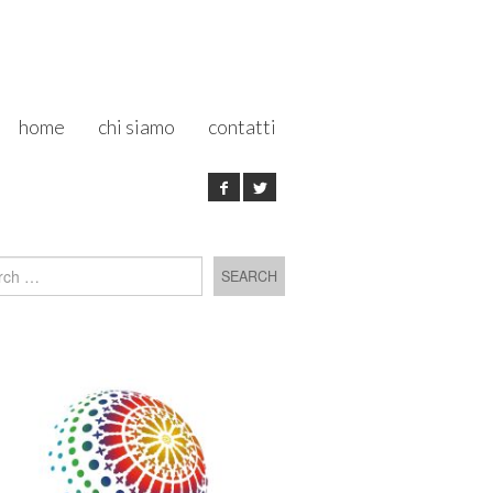
home
chi siamo
contatti
h for: