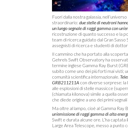
Fuori dalla nostra galassia, nell’universo
straordinario:
due stelle di neutroni hann
un lungo segnale di raggi gamma con un’ene
ricostruzione di quanto successo e la po
team di ricerca guidato dal Gran Sasso S
assegnisti di ricerca e studenti di dottor
Il cammino che ha portato alla scoperta 
Gehrels Swift Observatory ha osservato 
termine inglese Gamma Ray Burst (GRB
subito come uno dei più forti mai visti; 
comunità scientifica internazionale.
Tele
GRB211211A
con diverse sorprese: la 
alle esplosioni di stelle massicce (super
(chiamata kilonova) simile a quella o
che diede origine a uno dei primi segnali
Ma oltre al lampo, cioè al Gamma Ray B
un’emissione di raggi gamma di alta energ
Swift e durata alcune ore. L’ha captata 
Large Area Telescope, messo a punto co