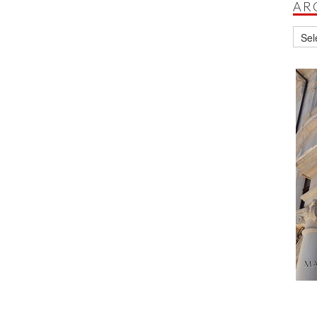
AR
Archi