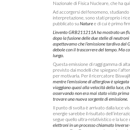
Nazionale di Fisica Nucleare, che ha qu
Ad accorgersi del fenomeno, studiando i
interpretazione, sono stati proprio i ri
pubblicato su
Nature
e di cui è primo fi
L’evento GRB211211A ha mostrato un fluss
dopo la fusione delle due stelle di neutroni
aspettavamo che l’emissione tardiva dal G
debole con il trascorrere del tempo. Ma co
lungo.
Questa emissione di raggi gamma di alta e
previsto dai modelli che spiegano l’afte
per motivarla. Per il ricercatore Biswaj
mentre l’emissione di afterglow è spiegata 
viaggiano quasi alla velocità della luce, c
osservando non era mai stato visto prima 
trovare una nuova sorgente di emissione.
Il punto di svolta è arrivato dalla luce vi
energie sarebbe il risultato dell’interazi
segue quello ultra-relativistico e la luce
elettroni in un processo chiamato Invers