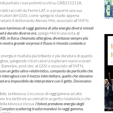
indi puntato i suoi potenti occhi su GRB211211A.
 dati raccolti da Fermi-LAT, e a proporre una sua
cercatori del GSSI, come spiega lo studio appena
rmatario il dottorando Alessio Mei, associato all’INFN.
o luminoso di raggi gamma di alta energia diversi minuti
 ed è durato diverse ore,
spiega Mei in una nota,
ci
RB, in fisica chiamata afterglow, diventasse sempre più
n nostra grande sorpresa il flusso è rimasto costante a
nergia è risultata più brillante e più duratura di quanto
rglow, spingendo i ricercatori a esplorare nuovi scenari
it Banerjee, post-doc al GSSI e associato all’INFN,
con un getto ultra-relativistico, composto da particelle che
he interagisce con il mezzo interstellare, quello che stavamo
ed era impossibile da interpretare con il getto. Dovevamo
sibile, la kilonova. L’eccesso di raggi gamma ad alte
one tra elettroni accelerati in un getto relativistico che
 della kilonova stessa.
I fotoni prendono energia dagli
e Compton scattering trasformandosi in raggi gamma,