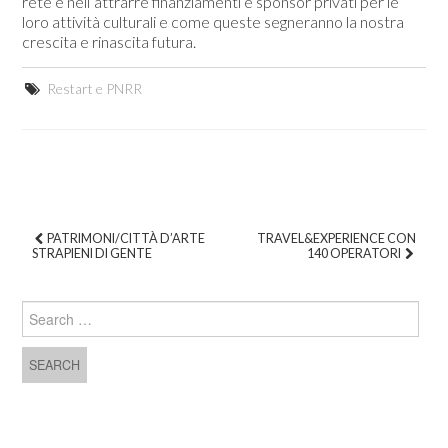
rete e nell’attrarre finanziamenti e sponsor privati per le
loro attività culturali e come queste segneranno la nostra
crescita e rinascita futura.
Restart e PNRR
PATRIMONI/CITTÀ D’ARTE
TRAVEL&EXPERIENCE CON
STRAPIENI DI GENTE
140 OPERATORI
Post navigation
Search for: