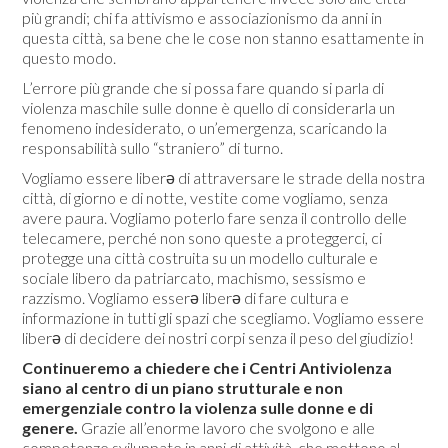
più grandi; chi fa attivismo e associazionismo da anni in
questa città, sa bene che le cose non stanno esattamente in
questo modo.
L’errore più grande che si possa fare quando si parla di
violenza maschile sulle donne è quello di considerarla un
fenomeno indesiderato, o un’emergenza, scaricando la
responsabilità sullo “straniero” di turno.
Vogliamo essere liberə di attraversare le strade della nostra
città, di giorno e di notte, vestite come vogliamo, senza
avere paura. Vogliamo poterlo fare senza il controllo delle
telecamere, perché non sono queste a proteggerci, ci
protegge una città costruita su un modello culturale e
sociale libero da patriarcato, machismo, sessismo e
razzismo. Vogliamo esserə liberə di fare cultura e
informazione in tutti gli spazi che scegliamo. Vogliamo essere
liberə di decidere dei nostri corpi senza il peso del giudizio!
Continueremo a chiedere che i Centri Antiviolenza
siano al centro di un piano strutturale e non
emergenziale contro la violenza sulle donne e di
genere.
Grazie all’enorme lavoro che svolgono e alle
competenze sviluppate in anni di attività, che mettono al