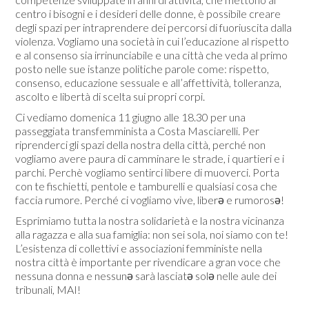
centro i bisogni e i desideri delle donne, è possibile creare
degli spazi per intraprendere dei percorsi di fuoriuscita dalla
violenza. Vogliamo una società in cui l’educazione al rispetto
e al consenso sia irrinunciabile e una città che veda al primo
posto nelle sue istanze politiche parole come: rispetto,
consenso, educazione sessuale e all’affettività, tolleranza,
ascolto e libertà di scelta sui propri corpi.
Ci vediamo domenica 11 giugno alle 18.30 per una
passeggiata transfemminista a Costa Masciarelli. Per
riprenderci gli spazi della nostra della città, perché non
vogliamo avere paura di camminare le strade, i quartieri e i
parchi. Perchè vogliamo sentirci libere di muoverci. Porta
con te fischietti, pentole e tamburelli e qualsiasi cosa che
faccia rumore. Perché ci vogliamo vive, liberə e rumorosə!
Esprimiamo tutta la nostra solidarietà e la nostra vicinanza
alla ragazza e alla sua famiglia: non sei sola, noi siamo con te!
L’esistenza di collettivi e associazioni femministe nella
nostra città è importante per rivendicare a gran voce che
nessuna donna e nessunə sarà lasciatə solə nelle aule dei
tribunali, MAI!