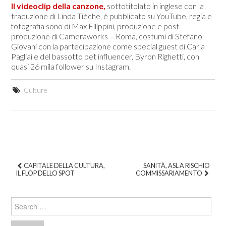
Il videoclip della canzone,
sottotitolato in inglese con la
traduzione di Linda Tièche, è pubblicato su YouTube, regia e
fotografia sono di Max Filippini, produzione e post-
produzione di Cameraworks – Roma, costumi di Stefano
Giovani con la partecipazione come special guest di Carla
Pagliai e del bassotto pet influencer, Byron Righetti, con
quasi 26 mila follower su Instagram.
Culture
CAPITALE DELLA CULTURA,
SANITÀ, ASL A RISCHIO
IL FLOP DELLO SPOT
COMMISSARIAMENTO
Post navigation
Search for: