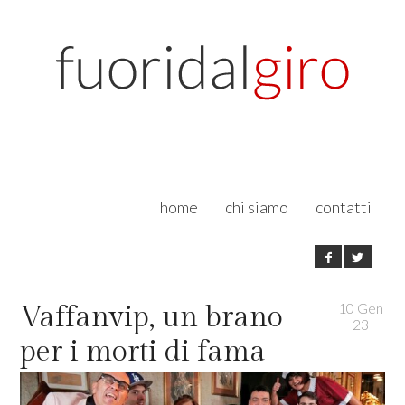
home
chi siamo
contatti
10 Gen
Vaffanvip, un brano
23
per i morti di fama