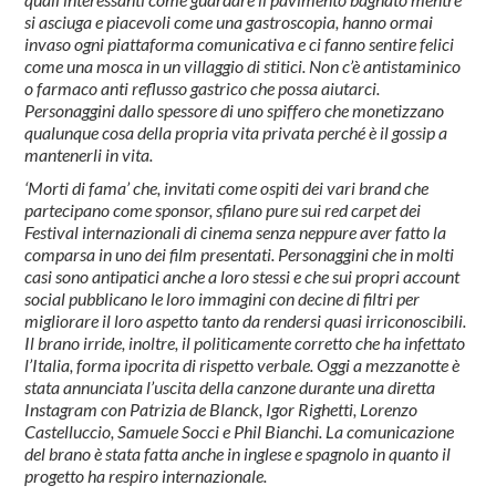
si asciuga e piacevoli come una gastroscopia, hanno ormai
invaso ogni piattaforma comunicativa e ci fanno sentire felici
come una mosca in un villaggio di stitici. Non c’è antistaminico
o farmaco anti reflusso gastrico che possa aiutarci.
Personaggini dallo spessore di uno spiffero che monetizzano
qualunque cosa della propria vita privata perché è il gossip a
mantenerli in vita.
‘Morti di fama’ che, invitati come ospiti dei vari brand che
partecipano come sponsor, sfilano pure sui red carpet dei
Festival internazionali di cinema senza neppure aver fatto la
comparsa in uno dei film presentati. Personaggini che in molti
casi sono antipatici anche a loro stessi e che sui propri account
social pubblicano le loro immagini con decine di filtri per
migliorare il loro aspetto tanto da rendersi quasi irriconoscibili.
Il brano irride, inoltre, il politicamente corretto che ha infettato
l’Italia, forma ipocrita di rispetto verbale. Oggi a mezzanotte è
stata annunciata l’uscita della canzone durante una diretta
Instagram con Patrizia de Blanck, Igor Righetti, Lorenzo
Castelluccio, Samuele Socci e Phil Bianchi. La comunicazione
del brano è stata fatta anche in inglese e spagnolo in quanto il
progetto ha respiro internazionale.