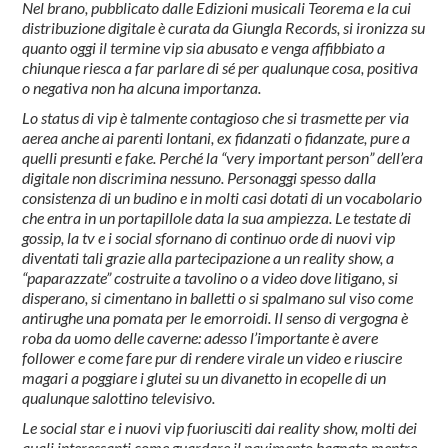
Nel brano, pubblicato dalle Edizioni musicali Teorema e la cui
distribuzione digitale è curata da Giungla Records, si ironizza su
quanto oggi il termine vip sia abusato e venga affibbiato a
chiunque riesca a far parlare di sé per qualunque cosa, positiva
o negativa non ha alcuna importanza.
Lo status di vip è talmente contagioso che si trasmette per via
aerea anche ai parenti lontani, ex fidanzati o fidanzate, pure a
quelli presunti e fake. Perché la “very important person” dell’era
digitale non discrimina nessuno. Personaggi spesso dalla
consistenza di un budino e in molti casi dotati di un vocabolario
che entra in un portapillole data la sua ampiezza. Le testate di
gossip, la tv e i social sfornano di continuo orde di nuovi vip
diventati tali grazie alla partecipazione a un reality show, a
“paparazzate” costruite a tavolino o a video dove litigano, si
disperano, si cimentano in balletti o si spalmano sul viso come
antirughe una pomata per le emorroidi. Il senso di vergogna è
roba da uomo delle caverne: adesso l’importante è avere
follower e come fare pur di rendere virale un video e riuscire
magari a poggiare i glutei su un divanetto in ecopelle di un
qualunque salottino televisivo.
Le social star e i nuovi vip fuoriusciti dai reality show, molti dei
quali interessanti come guardare il pavimento bagnato mentre