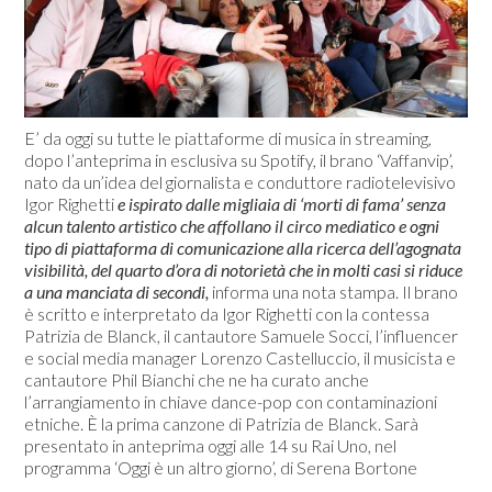
E’ da oggi su tutte le piattaforme di musica in streaming,
dopo l’anteprima in esclusiva su Spotify, il brano ‘Vaffanvip’,
nato da un’idea del giornalista e conduttore radiotelevisivo
Igor Righetti
e ispirato dalle migliaia di ‘morti di fama’ senza
alcun talento artistico che affollano il circo mediatico e ogni
tipo di piattaforma di comunicazione alla ricerca dell’agognata
visibilità, del quarto d’ora di notorietà che in molti casi si riduce
a una manciata di secondi,
informa una nota stampa. Il brano
è scritto e interpretato da Igor Righetti con la contessa
Patrizia de Blanck, il cantautore Samuele Socci, l’influencer
e social media manager Lorenzo Castelluccio, il musicista e
cantautore Phil Bianchi che ne ha curato anche
l’arrangiamento in chiave dance-pop con contaminazioni
etniche. È la prima canzone di Patrizia de Blanck. Sarà
presentato in anteprima oggi alle 14 su Rai Uno, nel
programma ‘Oggi è un altro giorno’, di Serena Bortone