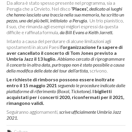
Da allora è stato spesso presente nel programma, sia a
Perugia che a Orvieto. Nel disco
‘Places’,
dedicato ai luoghi
che hanno lasciato una traccia nella sua memoria, ha scritto un
pezzo, uno dei più belli, intitolato a Perugia.
Un trio pianistico,
il suo, che rimanda agli esempi migliori espressi da questa
difficile e raffinata formula,
da Bill Evans a Keith Jarrett.
Intanto a causa del perdurare di alcune limitazioni agli
spostamenti in alcuni Paesi
l’organizzazione fa sapere di
aver
cancellato il concerto di Tom Jones previsto a
Umbria Jazz il 13 luglio.
Abbiamo cercato di riprogrammare
il concerto in altra data, purtroppo non è stato possibile a causa
della modifica delle date del tour dell’artista,
scrivono.
Le richieste di rimborso possono essere inoltrate
entro il 15 maggio 2021
seguendo le procedure indicate dalle
piattaforme di riferimento (Boxol, Ticketone).
I biglietti
acquistati per i concerti 2020, riconfermati per il 2021,
rimangono validi.
Seguiranno aggiornamenti,
scrive ufficialmente Umbria Jazz
2021.
Culture