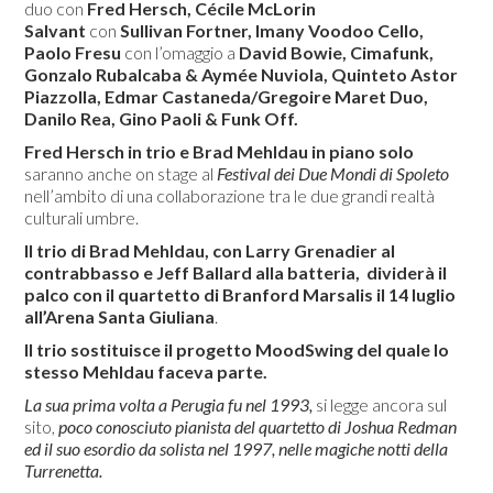
duo con
Fred Hersch, Cécile McLorin
Salvant
con
Sullivan Fortner, Imany Voodoo Cello,
Paolo Fresu
con l’omaggio a
David Bowie, Cimafunk,
Gonzalo Rubalcaba & Aymée Nuviola, Quinteto Astor
Piazzolla, Edmar Castaneda/Gregoire Maret Duo,
Danilo Rea, Gino Paoli & Funk Off.
Fred Hersch in trio e Brad Mehldau in piano solo
saranno anche on stage al
Festival dei Due Mondi di Spoleto
nell’ambito di una collaborazione tra le due grandi realtà
culturali umbre.
Il
trio di Brad Mehldau
, con
Larry Grenadier
al
contrabbasso e
Jeff Ballard
alla batteria,
dividerà il
palco con il quartetto di
Branford Marsalis il 14 luglio
all’Arena Santa Giuliana
.
Il trio sostituisce il progetto MoodSwing del quale lo
stesso Mehldau faceva parte.
La sua prima volta a Perugia fu nel 1993,
si legge ancora sul
sito,
poco conosciuto pianista del quartetto di Joshua Redman
ed il suo esordio da solista nel 1997, nelle magiche notti della
Turrenetta.