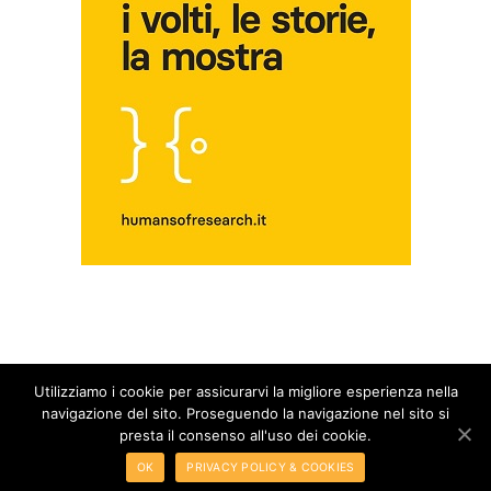
Utilizziamo i cookie per assicurarvi la migliore esperienza nella
© Copyright 2014 - 2026 - Blog Fuori dal Giro | All Rights Reserved |
Privacy &
navigazione del sito. Proseguendo la navigazione nel sito si
Cookie Policy
presta il consenso all'uso dei cookie.
Alcune foto potrebbero essere prese dal web e ritenute di dominio pubblico. I
OK
PRIVACY POLICY & COOKIES
proprietari contrari alla pubblicazione possono segnalarlo ai nostri contatti.