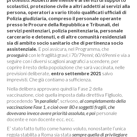
scolastici, protezione civile a altri addetti ai servizi alla
persona, operatori a vario titolo qualificati ufficiali di
Polizia giudiziaria, compreso il personale operante
presso le Procure della Repubblica e Tribunali, dei
servizi penitenziari, polizia penitenziaria, personale
carcerario e detenuti, e di altre comunità residenziali
sia di ambito socio sanitario che di pertinenza socio
assistenziale.
E poi assicura, nel Programma, che
proseguirà
con le fragilità gravi; i 70/79enni; 60/69enni e via a
seguire con i diversi scaglioni anagrafici a scendere, per
coprire il resto della popolazione che sarà vaccinata, nelle
previsioni deliberate,
entro settembre 2021
salvo
imprevisti. Che già contiamo a sufficienza.
Nella delibera approvano quindi la Fase 2 della
vaccinazione, cioè quella imposta dalla direttiva Figliuolo,
procedendo
“in parallelo”
, scrivono,
al completamento della
vaccinazione Fase 1, e cioè over 80 e soggetti fragili, che
dovevano invece avere priorità assoluta, e poi
personale
docente e non docente ecc. ecc.
E’ stato fatto tutto come hanno voluto, nonostante l’unica
regola stabilita a Roma sia stata
sempre quella di privilegiare