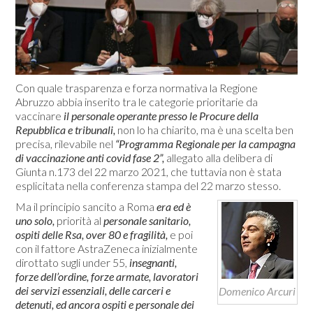
Con quale trasparenza e forza normativa la Regione
Abruzzo abbia inserito tra le categorie prioritarie da
vaccinare
il personale operante presso le Procure della
Repubblica e tribunali,
non lo ha chiarito, ma è una scelta ben
precisa, rilevabile nel
“Programma Regionale per la campagna
di vaccinazione anti covid fase 2”,
allegato alla delibera di
Giunta n.173 del 22 marzo 2021, che tuttavia non è stata
esplicitata nella conferenza stampa del 22 marzo stesso.
Ma il principio sancito a Roma
era ed è
uno solo,
priorità al
personale sanitario,
ospiti delle Rsa, over 80 e fragilità,
e poi
con il fattore AstraZeneca inizialmente
dirottato sugli under 55,
insegnanti,
forze dell’ordine, forze armate, lavoratori
dei servizi essenziali, delle carceri e
Domenico Arcuri
detenuti, ed ancora ospiti e personale dei