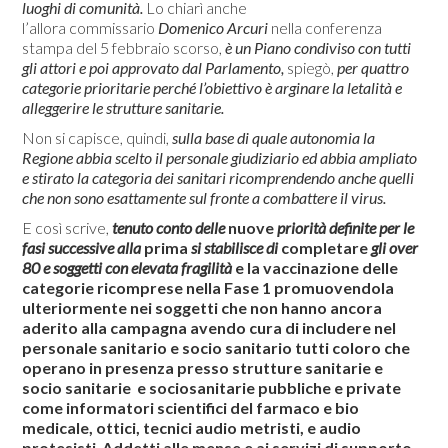
luoghi di comunità.
Lo chiarì anche
l’allora commissario
Domenico Arcuri
nella conferenza
stampa del 5 febbraio scorso,
è un Piano condiviso con tutti
gli attori e poi approvato dal Parlamento,
spiegò,
per quattro
categorie prioritarie perché l’obiettivo è arginare la letalità e
alleggerire le strutture sanitarie.
Non si capisce, quindi,
sulla base di quale autonomia
la
Regione
abbia scelto il personale giudiziario ed abbia ampliato
e stirato la categoria dei sanitari ricomprendendo anche quelli
che non sono esattamente sul fronte a combattere il virus.
E così scrive,
tenuto conto delle
nuove
priorità definite per le
fasi successive alla
prima
si stabilisce di
completare
gli over
80 e soggetti con elevata fragilità
e la vaccinazione delle
categorie ricomprese nella Fase 1 promuovendola
ulteriormente nei soggetti che non hanno ancora
aderito alla campagna avendo cura di includere nel
personale sanitario e socio sanitario tutti coloro che
operano in presenza presso strutture sanitarie e
socio sanitarie e sociosanitarie pubbliche e private
come informatori scientifici del farmaco e bio
medicale, ottici, tecnici audio metristi, e audio
protesisti
.
Addetti alle mense e ai servizi di supporto