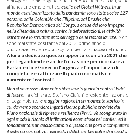
dell’Agenzia delle dogane e dei monopoli. A questi dati, se ne
affianca uno emblematico,
quello del Global Witness: in un
mondo quasi paralizzato dalla pandemia sono state uccise 227
persone, dalla Colombia alle Filippine, dal Brasile alla
Repubblica Democratica del Congo, a causa del loro impegno
nella difesa della natura, contro le deforestazioni, le attività
estrattive e lo sfruttamento selvaggio delle risorse idriche.
Non
sono mai state così tante dal 2012, primo anno di
pubblicazione del report sugli ambientalisti
uccisi
nel mondo.
A loro è dedicato questo rapporto Ecomafia 2021 che
per Legambiente è anche l’occasione per ricordare a
Parlamento e Governo l’urgenza e l’importanza di
completare e rafforzare il quadro normativo e
aumentare i controlli.
Non si deve assolutamente abbassare la guardia contro i ladri
di futuro,
ha dichiarato Stefano Ciafani, presidente nazionale
di Legambiente,
a maggior ragione in un momento storico in
cui dovremo spendere ingenti risorse pubbliche previste dal
Piano nazionale di ripresa e resilienza (Pnrr).
Va scongiurato in
ogni modo il rischio di infiltrazioni ecomafiose nei cantieri ed è
fondamentale un deciso cambio di passo che porti a completare
il sistema normativo inserendo i delitti ambientali e di incendio