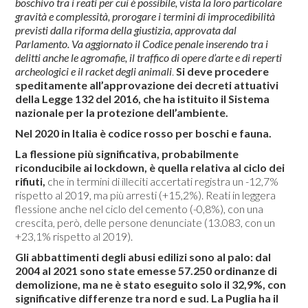
boschivo tra i reati per cui è possibile, vista la loro particolare
gravità e complessità, prorogare i termini di improcedibilità
previsti dalla riforma della giustizia, approvata dal
Parlamento. Va aggiornato il Codice penale inserendo tra i
delitti anche le agromafie, il traffico di opere d’arte e di reperti
archeologici e il racket degli animali
.
Si deve procedere
speditamente all’approvazione dei decreti attuativi
della Legge 132 del 2016, che ha istituito il Sistema
nazionale per la protezione dell’ambiente.
Nel 2020 in Italia è codice rosso per boschi e fauna.
La flessione più significativa, probabilmente
riconducibile ai lockdown, è quella relativa al ciclo dei
rifiuti,
che in termini di illeciti accertati registra un -12,7%
rispetto al 2019, ma più arresti (+15,2%). Reati in leggera
flessione anche nel ciclo del cemento (-0,8%), con una
crescita, però, delle persone denunciate (13.083, con un
+23,1% rispetto al 2019).
Gli abbattimenti degli abusi edilizi sono al palo: dal
2004 al 2021 sono state emesse 57.250 ordinanze di
demolizione, ma ne è stato eseguito solo il 32,9%, con
significative differenze tra nord e sud. La Puglia ha il