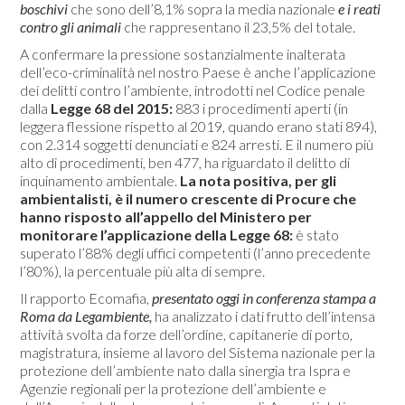
boschivi
che sono dell’8,1% sopra la media nazionale
e i reati
contro gli animali
che rappresentano il 23,5% del totale.
A confermare la pressione sostanzialmente inalterata
dell’eco-criminalità nel nostro Paese è anche l’applicazione
dei delitti contro l’ambiente, introdotti nel Codice penale
dalla
Legge 68 del 2015:
883 i procedimenti aperti (in
leggera flessione rispetto al 2019, quando erano stati 894),
con 2.314 soggetti denunciati e 824 arresti. E il numero più
alto di procedimenti, ben 477, ha riguardato il delitto di
inquinamento ambientale.
La nota positiva, per gli
ambientalisti, è il numero crescente di Procure che
hanno risposto all’appello del Ministero per
monitorare l’applicazione della Legge 68:
è stato
superato l’88% degli uffici competenti (l’anno precedente
l’80%), la percentuale più alta di sempre.
Il rapporto Ecomafia,
presentato oggi in conferenza stampa a
Roma da Legambiente,
ha analizzato i dati frutto dell’intensa
attività svolta da forze dell’ordine, capitanerie di porto,
magistratura, insieme al lavoro del Sistema nazionale per la
protezione dell’ambiente nato dalla sinergia tra Ispra e
Agenzie regionali per la protezione dell’ambiente e