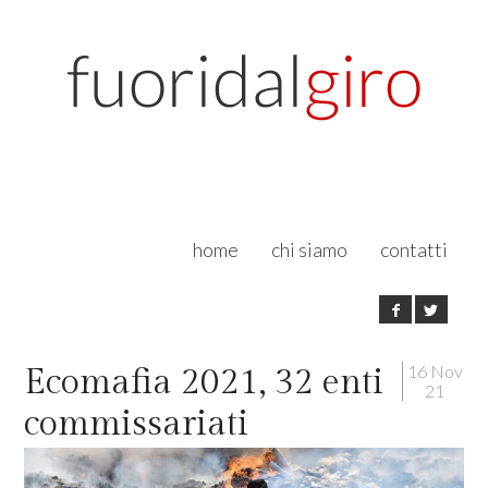
home
chi siamo
contatti
16 Nov
Ecomafia 2021, 32 enti
21
commissariati