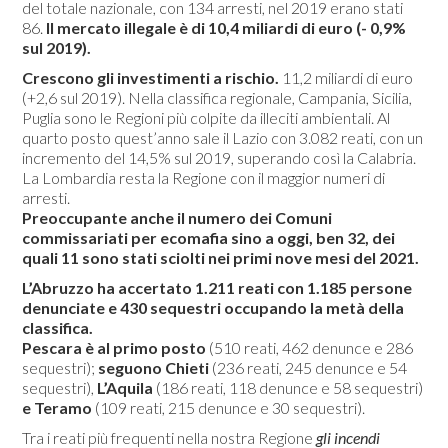
del totale nazionale, con 134 arresti, nel 2019 erano stati
86.
Il mercato illegale è di 10,4 miliardi di euro (- 0,9%
sul 2019).
Crescono gli investimenti a rischio.
11,2 miliardi di euro
(+2,6 sul 2019). Nella classifica regionale, Campania, Sicilia,
Puglia sono le Regioni più colpite da illeciti ambientali. Al
quarto posto quest’anno sale il Lazio con 3.082 reati, con un
incremento del 14,5% sul 2019, superando così la Calabria.
La Lombardia resta la Regione con il maggior numeri di
arresti.
Preoccupante anche il numero dei Comuni
commissariati per ecomafia sino a oggi, ben 32, dei
quali 11 sono stati sciolti nei primi nove mesi del 2021.
L’Abruzzo ha accertato 1.211 reati con 1.185 persone
denunciate e 430 sequestri occupando la metà della
classifica.
Pescara è al primo posto
(510 reati, 462 denunce e 286
sequestri);
seguono Chieti
(236 reati, 245 denunce e 54
sequestri),
L’Aquila
(186 reati, 118 denunce e 58 sequestri)
e Teramo
(109 reati, 215 denunce e 30 sequestri).
Tra i reati più frequenti nella nostra Regione
gli incendi