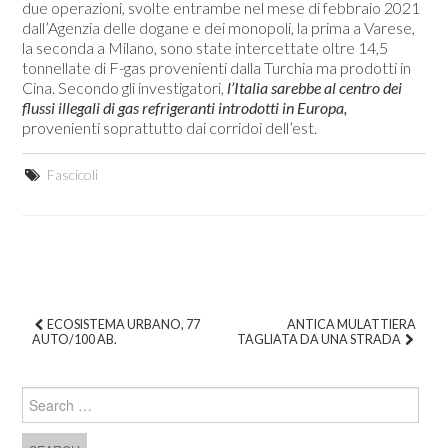
due operazioni, svolte entrambe nel mese di febbraio 2021
dall’Agenzia delle dogane e dei monopoli, la prima a Varese,
la seconda a Milano, sono state intercettate oltre 14,5
tonnellate di F-gas provenienti dalla Turchia ma prodotti in
Cina. Secondo gli investigatori,
l’Italia sarebbe al centro dei
flussi illegali di gas refrigeranti introdotti in Europa,
provenienti soprattutto dai corridoi dell’est.
Fascicoli
ECOSISTEMA URBANO, 77
ANTICA MULATTIERA
AUTO/100 AB.
TAGLIATA DA UNA STRADA
Post navigation
Search for: