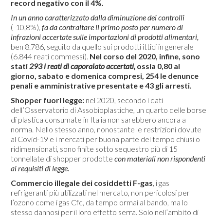
record negativo con il 4%.
In un anno caratterizzato dalla diminuzione dei controlli
(-10,8%),
fa da contraltare il primo posto per numero di
infrazioni accertate sulle importazioni di prodotti alimentari,
ben 8.786, seguito da quello sui prodotti ittici in generale
(6.844 reati commessi).
Nel corso del 2020, infine, sono
stati
293 i reati di caporalato accertati,
ossia 0,80 al
giorno, sabato e domenica compresi, 254 le denunce
penali e amministrative presentate e 43 gli arresti.
Shopper fuori legge:
nel 2020, secondo i dati
dell’Osservatorio di Assobioplastiche, un quarto delle borse
di plastica consumate in Italia non sarebbero ancora a
norma. Nello stesso anno, nonostante le restrizioni dovute
al Covid-19 e i mercati per buona parte del tempo chiusi o
ridimensionati, sono finite sotto sequestro più di 15
tonnellate di shopper prodotte
con materiali non rispondenti
ai requisiti di legge.
Commercio illegale dei cosiddetti F-gas
, i gas
refrigeranti più utilizzati nel mercato, non pericolosi per
l’ozono come i gas Cfc, da tempo ormai al bando, ma lo
stesso dannosi per il loro effetto serra. Solo nell’ambito di