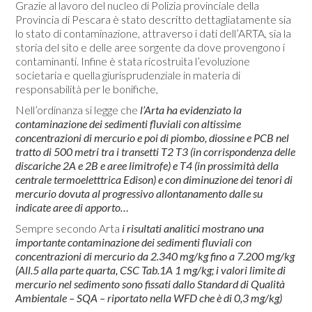
Grazie al lavoro del nucleo di Polizia provinciale della
Provincia di Pescara è stato descritto dettagliatamente sia
lo stato di contaminazione, attraverso i dati dell’ARTA, sia la
storia del sito e delle aree sorgente da dove provengono i
contaminanti. Infine è stata ricostruita l’evoluzione
societaria e quella giurisprudenziale in materia di
responsabilità per le bonifiche,
Nell’ordinanza si legge che
l’Arta ha evidenziato la
contaminazione dei sedimenti fluviali con altissime
concentrazioni di mercurio e poi di piombo, diossine e PCB nel
tratto di 500 metri tra i transetti T2 T3 (in corrispondenza delle
discariche 2A e 2B e aree limitrofe) e T4 (in prossimità della
centrale termoeletttrica Edison) e con diminuzione dei tenori di
mercurio dovuta al progressivo allontanamento dalle su
indicate aree di apporto…
Sempre secondo Arta
i risultati analitici mostrano una
importante contaminazione dei sedimenti fluviali con
concentrazioni di mercurio da 2.340 mg/kg fino a 7.200 mg/kg
(All.5 alla parte quarta, CSC Tab.1A 1 mg/kg; i valori limite di
mercurio nel sedimento sono fissati dallo Standard di Qualità
Ambientale – SQA – riportato nella WFD che è di 0,3 mg/kg)